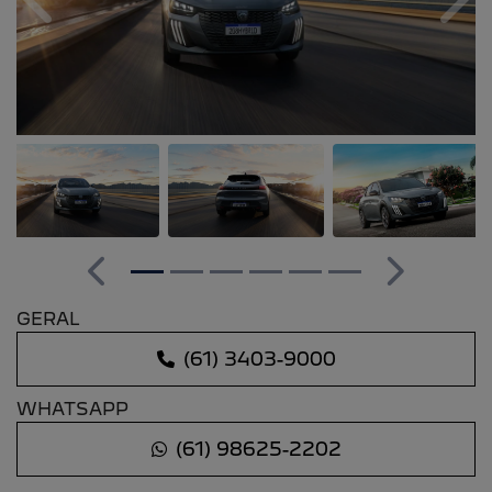
Anterior
Pró
Anterior
Próximo
GERAL
(61) 3403-9000
WHATSAPP
(61) 98625-2202