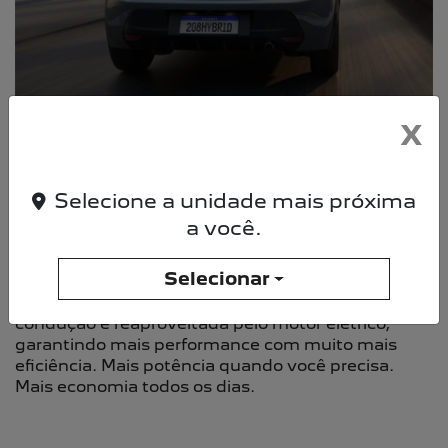
X
AGORA NA VERSÃO HÍBRIDA
O Novo Peugeot 208 GT Hybrid chega com o
Selecione a unidade mais próxima
motor 1.0 turbo mais avançado do segmento: são
a você.
130 cv de potência combinados com um sistema
híbrido inteligente, que entrega assistência
Selecionar
elétrica de torque nas acelerações. A energia é
gerada e armazenada nas baterias durante a
condução e reaproveitada pelo motor elétrico,
garantindo mais performance com muito mais
eficiência. Mais potência quando você precisa.
Mais economia todos os dias.