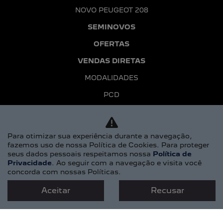
NOVO PEUGEOT 208
SEMINOVOS
OFERTAS
VENDAS DIRETAS
MODALIDADES
PCD
SEGUROS
PÓS-VENDAS
Para otimizar sua experiência durante a navegação,
fazemos uso de nossa Política de Cookies. Para proteger
AGENDAR UM SERVIÇO
seus dados pessoais respeitamos nossa
Política de
Privacidade
. Ao seguir com a navegação e visita você
PEÇAS E ACESSÓRIOS
concorda com nossas Políticas.
MONITORACAR
Aceitar
Recusar
CONTATO
FALE CONOSCO