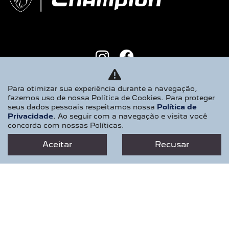
NOVOS
Para otimizar sua experiência durante a navegação,
fazemos uso de nossa Política de Cookies. Para proteger
NOVO PEUGEOT 2008
seus dados pessoais respeitamos nossa
Política de
Privacidade
. Ao seguir com a navegação e visita você
NOVO PEUGEOT EXPERT
concorda com nossas Políticas.
PEUGEOT BOXER
Aceitar
Recusar
PEUGEOT PARTNER RAPID
NOVO PEUGEOT 208
SEMINOVOS
OFERTAS
VENDAS DIRETAS