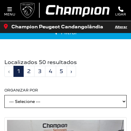
MENU
LIGAR
Champion Peugeot Candangolândia
Alterar
Filtrar
Localizados 50 resultados
‹
1
2
3
4
5
›
ORGANIZAR POR