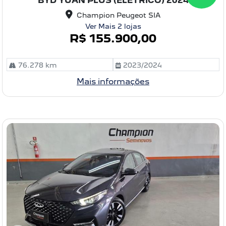
BYD YUAN PLUS (ELÉTRICO) 2024
pa
rtil
Champion Peugeot SIA
he
Ver Mais 2 lojas
R$ 155.900,00
76.278 km
2023/2024
Mais informações