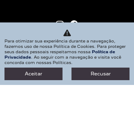
NOVOS
Para otimizar sua experiência durante a navegação,
fazemos uso de nossa Política de Cookies. Para proteger
NOVO PEUGEOT 2008
seus dados pessoais respeitamos nossa
Política de
Privacidade
. Ao seguir com a navegação e visita você
NOVO PEUGEOT EXPERT
concorda com nossas Políticas.
PEUGEOT BOXER
Aceitar
Recusar
PEUGEOT PARTNER RAPID
NOVO PEUGEOT 208
SEMINOVOS
OFERTAS
VENDAS DIRETAS
MODALIDADES