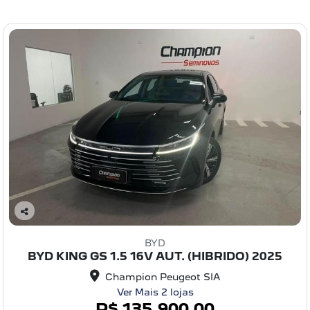
C
o
BYD
m
BYD KING GS 1.5 16V AUT. (HIBRIDO) 2025
pa
rtil
Champion Peugeot SIA
he
Ver Mais 2 lojas
R$ 135.900,00