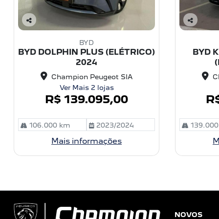
C
C
o
o
BYD
m
m
BYD DOLPHIN PLUS (ELÉTRICO)
BYD K
pa
pa
2024
rtil
rtil
he
he
Champion Peugeot SIA
C
Ver Mais 2 lojas
R$ 139.095,00
R$
106.000 km
2023/2024
139.000
Mais informações
M
NOVOS