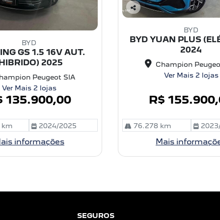
C
o
BYD
m
BYD YUAN PLUS (EL
BYD
pa
2024
ING GS 1.5 16V AUT.
rtil
he
(HIBRIDO) 2025
Champion Peugeo
Ver Mais 2 lojas
hampion Peugeot SIA
Ver Mais 2 lojas
 135.900,00
R$ 155.900
 km
2024/2025
76.278 km
2023
ais informações
Mais informaçõ
SEGUROS