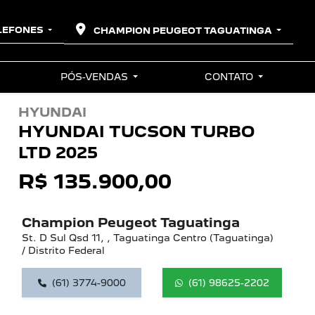
LEFONES
CHAMPION PEUGEOT TAGUATINGA
PÓS-VENDAS
CONTATO
HYUNDAI
HYUNDAI TUCSON TURBO
LTD 2025
R$ 135.900,00
Champion Peugeot Taguatinga
St. D Sul Qsd 11, , Taguatinga Centro (Taguatinga)
/ Distrito Federal
(61) 3774-9000
(61) 98625-2202