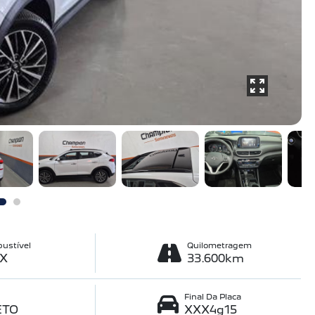
ustível
Quilometragem
EX
33.600km
Final Da Placa
ETO
XXX4g15