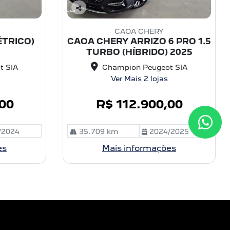
C
o
CAOA CHERY
m
ÉTRICO)
CAOA CHERY ARRIZO 6 PRO 1.5
pa
TURBO (HÍBRIDO) 2025
rtil
he
t SIA
Champion Peugeot SIA
Ver Mais 2 lojas
,00
R$ 112.900,00
/2024
35.709 km
2024/2025
es
Mais informações