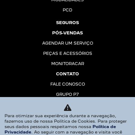
PCD
SEGUROS
PÓS-VENDAS
AGENDAR UM SERVIÇO
PEÇAS E ACESSÓRIOS
MONITORACAR
CONTATO
FALE CONOSCO
GRUPO P7
TRABALHE CONOSCO
POLÍTICA DE PRIVACIDADE
Para otimizar sua experiência durante a navegação,
fazemos uso de nossa Política de Cookies. Para proteger
seus dados pessoais respeitamos nossa
Política de
No trânsito, enxergar o outro salva
Privacidade
. Ao seguir com a navegação e visita você