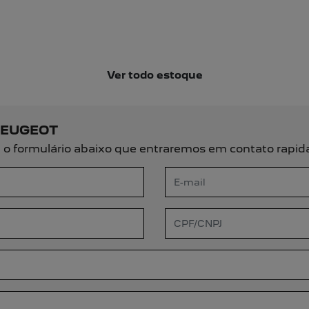
arousel.texts.control_prev