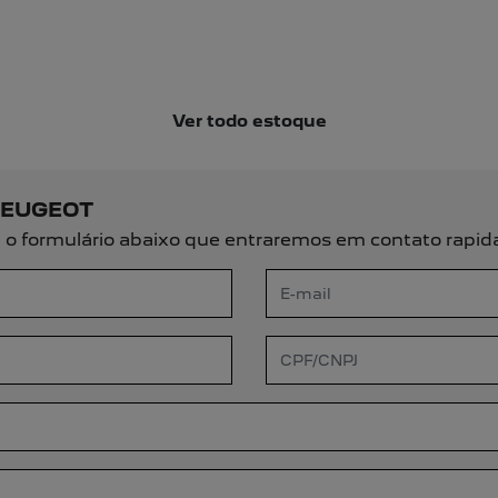
arousel.texts.control_prev