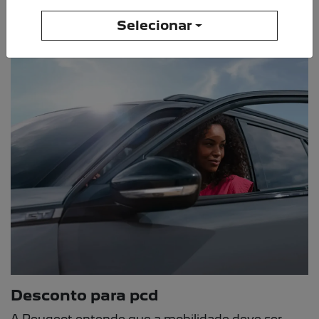
Selecionar
LINHA PEUGEOT
Escolha a categoria e saiba mais sobre os modelos
SUV
Utilitários
Hatch
NOVO PEUGEOT 2008