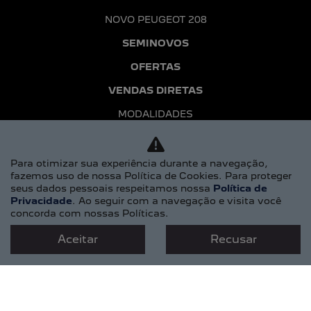
Vendas diretas
Está em busca dos melhores veículos para sua
empresa ou organização? Aproveite as vantagens
exclusivas do canal de Vendas Diretas da Peugeot.
SAIBA MAIS
Para otimizar sua experiência durante a navegação,
fazemos uso de nossa Política de Cookies. Para proteger
seus dados pessoais respeitamos nossa
Política de
Privacidade
. Ao seguir com a navegação e visita você
concorda com nossas Políticas.
Aceitar
Recusar