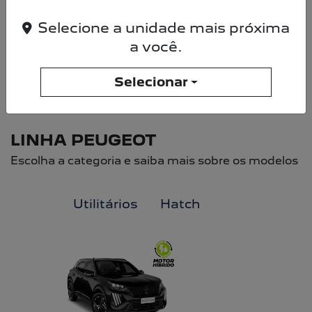
SAIBA MAIS
Selecione a unidade mais próxima
a você.
Selecionar
Selecionar uma loja
CHAMPION PEUGEOT SIA
SIA Trecho 2, Lote 1400, - Zona Industrial (Guará)
Brasília - Distrito Federal
Como chegar
GERAL
(61) 3403-9000
WHATSAPP