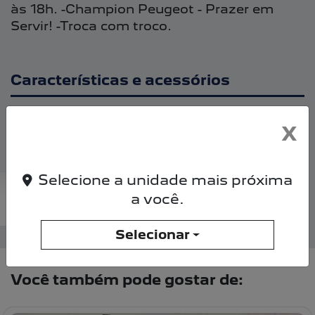
às 18h. -Champion Peugeot - Prazer em
Servir! -Troca com troco.
Características e acessórios
Abs
X
Airbag
Alarme
Apoio De Braço
Selecione a unidade mais próxima
Ar-Condicionado
a você.
Veja mais
Selecionar
Você também pode gostar de: