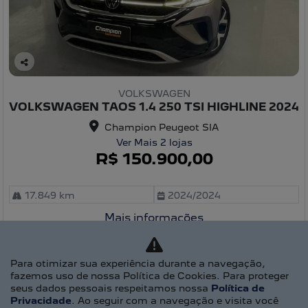
C
o
VOLKSWAGEN
m
VOLKSWAGEN TAOS 1.4 250 TSI HIGHLINE 2024
pa
rtil
Champion Peugeot SIA
he
Ver Mais 2 lojas
R$ 150.900,00
17.849 km
2024/2024
Mais informações
Para otimizar sua experiência durante a navegação,
fazemos uso de nossa Política de Cookies. Para proteger
seus dados pessoais respeitamos nossa
Política de
Privacidade
. Ao seguir com a navegação e visita você