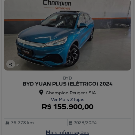
C
o
BYD
m
BYD YUAN PLUS (ELÉTRICO) 2024
pa
rtil
Champion Peugeot SIA
he
Ver Mais 2 lojas
R$ 155.900,00
76.278 km
2023/2024
Mais informações