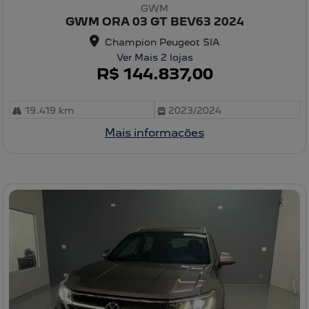
o
GWM
m
GWM ORA 03 GT BEV63 2024
pa
rtil
Champion Peugeot SIA
he
Ver Mais 2 lojas
R$ 144.837,00
19.419 km
2023/2024
Mais informações