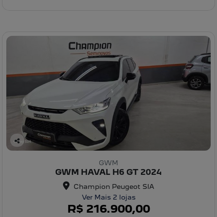
C
o
GWM
m
GWM HAVAL H6 GT 2024
pa
rtil
Champion Peugeot SIA
he
Ver Mais 2 lojas
R$ 216.900,00