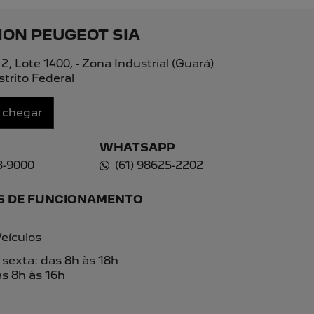
PEUGEOT
ha o formulário abaixo que entraremos em contato rapi
unicações da concessionária.