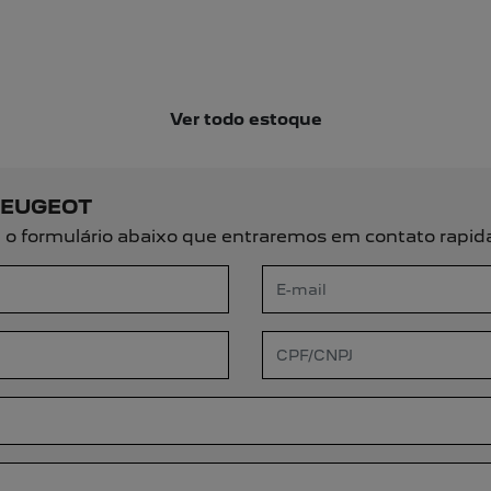
arousel.texts.control_prev