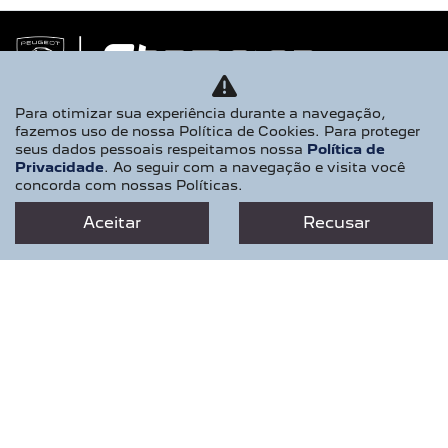
Para otimizar sua experiência durante a navegação,
fazemos uso de nossa Política de Cookies. Para proteger
seus dados pessoais respeitamos nossa
Política de
Privacidade
. Ao seguir com a navegação e visita você
concorda com nossas Políticas.
Aceitar
Recusar
NOVOS
NOVO PEUGEOT 2008
NOVO PEUGEOT EXPERT
PEUGEOT BOXER
PEUGEOT PARTNER RAPID
NOVO PEUGEOT 208
SEMINOVOS