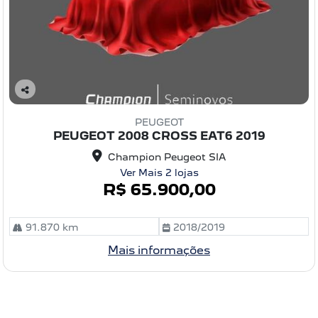
C
o
PEUGEOT
m
PEUGEOT 2008 CROSS EAT6 2019
pa
rtil
Champion Peugeot SIA
he
Ver Mais 2 lojas
R$ 65.900,00
91.870 km
2018/2019
Mais informações