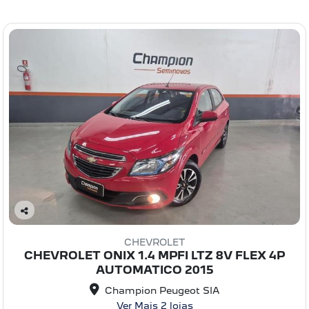
C
o
CHEVROLET
m
CHEVROLET ONIX 1.4 MPFI LTZ 8V FLEX 4P
pa
AUTOMATICO 2015
rtil
he
Champion Peugeot SIA
Ver Mais 2 lojas