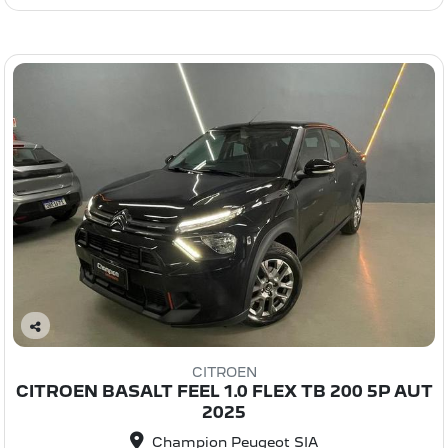
C
o
CITROEN
m
CITROEN BASALT FEEL 1.0 FLEX TB 200 5P AUT
pa
2025
rtil
he
Champion Peugeot SIA