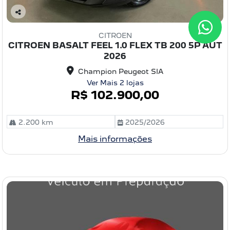
C
o
CITROEN
m
CITROEN BASALT FEEL 1.0 FLEX TB 200 5P AUT
pa
2026
rtil
he
Champion Peugeot SIA
Ver Mais 2 lojas
R$ 102.900,00
2.200 km
2025/2026
Mais informações