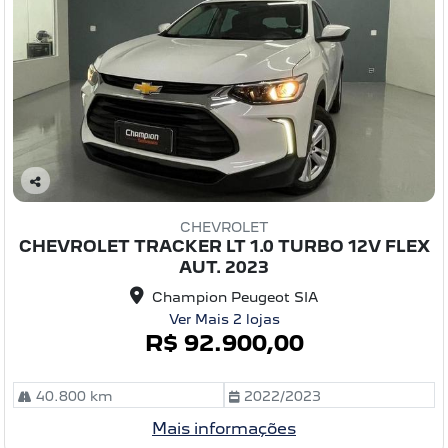
C
o
CHEVROLET
m
CHEVROLET TRACKER LT 1.0 TURBO 12V FLEX
pa
AUT. 2023
rtil
he
Champion Peugeot SIA
Ver Mais 2 lojas
R$ 92.900,00
40.800 km
2022/2023
Mais informações