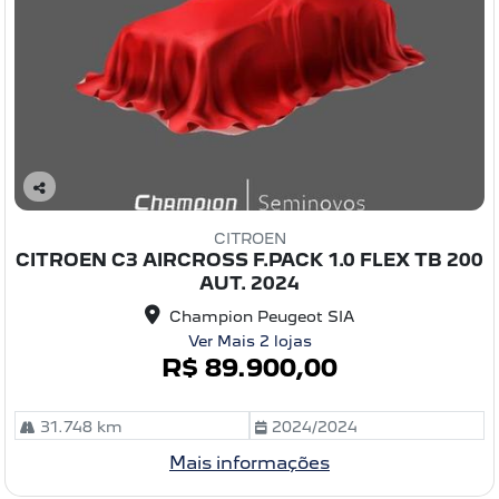
C
o
CITROEN
m
CITROEN C3 AIRCROSS F.PACK 1.0 FLEX TB 200
pa
AUT. 2024
rtil
he
Champion Peugeot SIA
Ver Mais 2 lojas
R$ 89.900,00
31.748 km
2024/2024
Mais informações