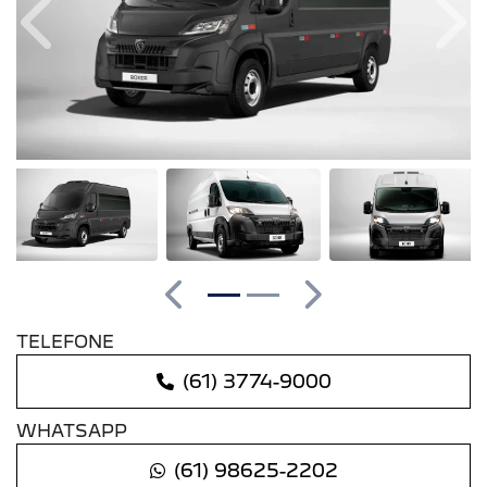
Anterior
Pró
Anterior
Próximo
TELEFONE
(61) 3774-9000
WHATSAPP
(61) 98625-2202